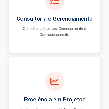
Análise técnica especializada
Gerenciamento completo
Consultoria e Gerenciamento
Suporte contínuo
Consultoria, Projetos, Gerenciamento e
Comissionamento
Saiba Mais
Melhoria Contínua
Otimização de processos
Análise de eficiência
Soluções inovadoras
Excelência em Projetos