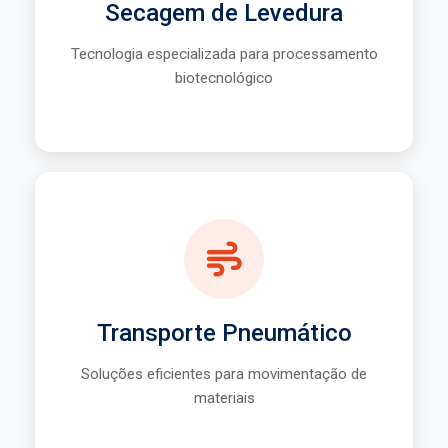
Secagem de Levedura
Preservação das propriedades
Tecnologia especializada para processamento
biotecnológico
Saiba Mais
Transporte Pneumático
Sistema automatizado
Alta capacidade de transporte
Transporte Pneumático
Baixa manutenção
Soluções eficientes para movimentação de
materiais
Saiba Mais