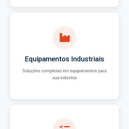
Equipamentos
Projetos personalizados
Alta durabilidade
Equipamentos Industriais
Tecnologia avançada
Soluções completas em equipamentos para
sua indústria
Saiba Mais
Gestão de Projetos