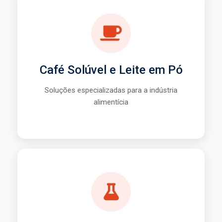
Indústria Alimentícia
Processos otimizados
Qualidade superior
Café Solúvel e Leite em Pó
Segurança alimentar
Soluções especializadas para a indústria
alimentícia
Saiba Mais
Secagem de Levedura
Alta eficiência no processo
Controle preciso de temperatura