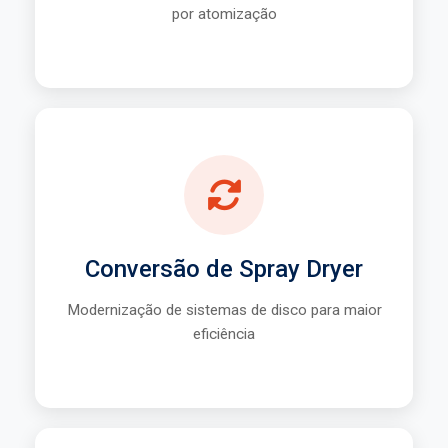
por atomização
Saiba Mais
Conversão de Sistemas
Atualização tecnológica
Aumento de produtividade
Conversão de Spray Dryer
Redução de custos operacionais
Modernização de sistemas de disco para maior
eficiência
Saiba Mais