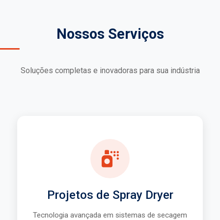
Nossos Serviços
Soluções completas e inovadoras para sua indústria
Spray Dryer
Desenvolvimento de projetos customizados
Alta eficiência energética
Projetos de Spray Dryer
Tecnologia de ponta
Tecnologia avançada em sistemas de secagem